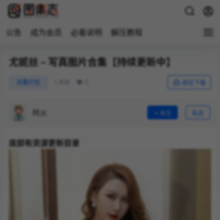
公告
成为会员
必看说明
解压教程
尤妮丝 – 写真图片合集【持续更新中】
0
合集打包
1 年前
前往下载
阿火
关注
私信
底部有资源更新目录