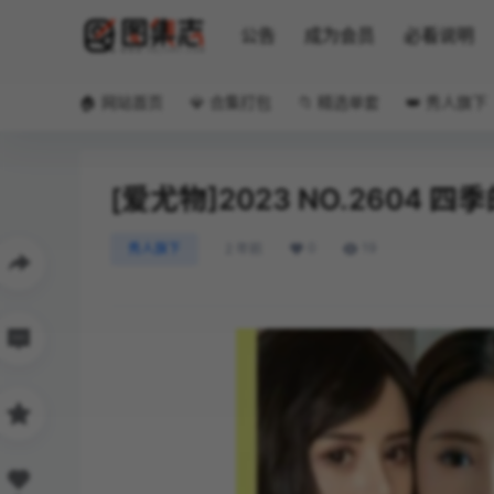
公告
成为会员
必看说明
🏠 网站首页
💎 合集打包
📁 精选单套
👑 秀人旗下
[爱尤物]2023 NO.2604 四
0
19
秀人旗下
2 年前