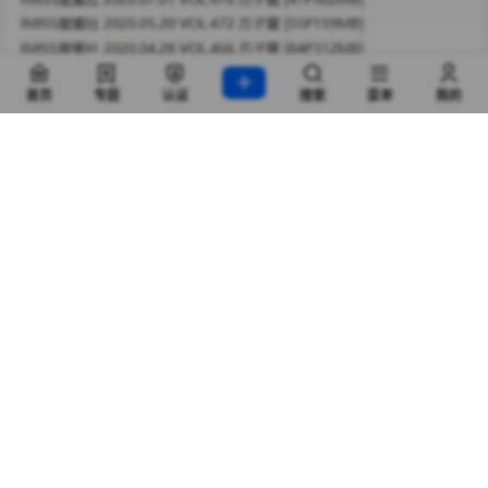
首页
专题
认证
搜索
菜单
我的
方子萱（LRXX）最新写真合集炸街上线！纯欲系天花板火
力全开，制服/私房/外景多风格切换，每一帧都踩在直男审
美点上。高清原图直出，睫毛根数都看得清。点击立刻解
锁36°无死角神颜暴击，硬盘警告：内存不足的兄弟速速清
盘！
查看
下载权限
方子萱 – 写真图片合集【持续更新中】