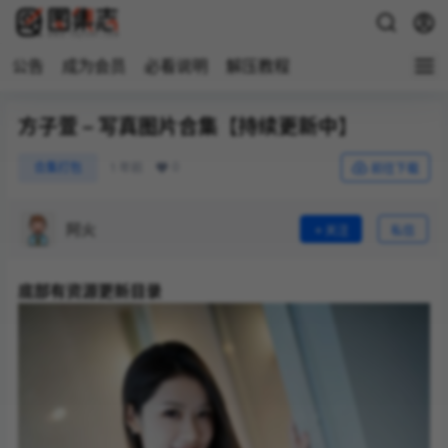
公告
成为会员
必看说明
解压教程
方子萱 – 写真图片合集【持续更新中】
0
合集打包
1 年前
前往下载
阿火
关注
私信
底部有资源更新目录