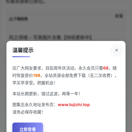
专属资源库已就位。
查看
下载权限
风之领域 – 写真图片合集【持续更新中】
×
温馨提示
您当前的等级为
游客
请先
登录
应广大网友要求，目前周年庆活动，永久会员只要
68
，随
时恢复原价
198
，全站资源全部免费下载（无二次收费），
百度网盘
早买早享受。把握机会！
本站长期更新，错过这波，再等一年！
限时福利：
永久会员仅需￥68，点击
成为会员
，名额
图集志永久地址发布页：
www.tujizhi.top
有限，手慢无，且用且珍惜~
请务必保存收藏！
声明：
本站所有文章，如无特殊说明或标注，均为本站原创发布。
立即查看
任何个人或组织，在未征得本站同意时，禁止复制、盗用、采集、