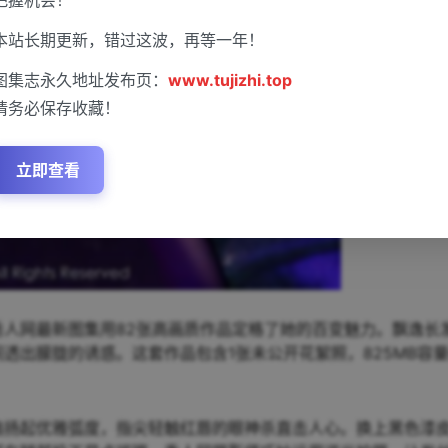
本站长期更新，错过这波，再等一年！
图集志永久地址发布页：
www.tujizhi.top
请务必保存收藏！
立即查看
，秀人网最新图集用82张高画质作品定格了她的百变魅力。飘逸长
透出朦胧的诱惑。这套作品包含1张未公开花絮照，825MB容
。
风扇扬起优雅弧度，指尖轻触红唇的眼神杀直击人心。换上黑色漆