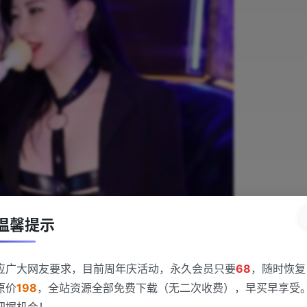
温馨提示
应广大网友要求，目前周年庆活动，永久会员只要
68
，随时恢复
原价
198
，全站资源全部免费下载（无二次收费），早买早享受
把握机会！