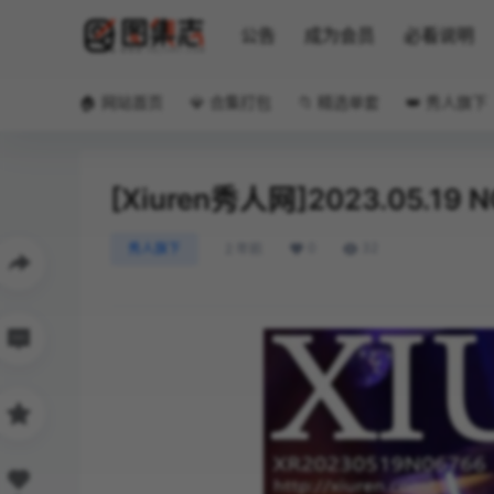
公告
成为会员
必看说明
🏠 网站首页
💎 合集打包
📁 精选单套
👑 秀人旗下
[Xiuren秀人网]2023.05.19
0
32
秀人旗下
2 年前