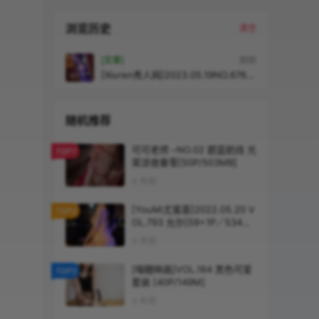
浏览历史
清空
[文章]
刚刚
[Xiuren秀人网]2023.05.19NO.6766
王婉悠Queen[82+1P／825MB]
随机推荐
可可老师 –NO.02 碧蓝航线 光
TOP1
荣凉夜春雪[50P/503MB]
4 年前
[YouMi尤蜜荟]2022.05.20 V
TOP2
OL.793 允尔[59+1P／534M
B]
3 年前
[喵糖映画]VOL.164 黑色可爱
TOP3
套装 [40P/149M]
3 年前