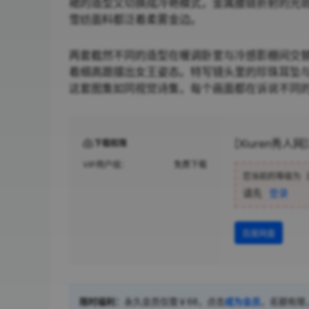
裙的造型又切换成冷艳模式，金属腰链折射的光
雪纺面料都泛着柔雾金边。
两套截然不同的造型在暖调卧室与冷感影棚间交替
着细高跟摆出女王姿态。特写镜头里的珍珠耳坠
这套图集如同视觉诗集，每个画面都在诉说不同
[Xiuren秀人网]
下载权限
VIP用户组：
免费下载
您当前的等级为
请先
登录
百度网盘
限时福利：
永久会员仅需￥68，点击
成为会员
，名额有限