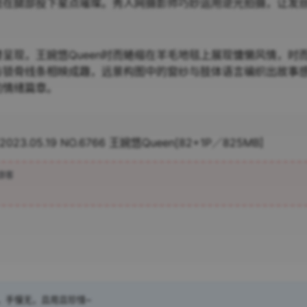
斑在腿部投下星点璀璨。秀人网摄影师巧妙运用逆光拍摄，让发
呈现，王婉悠Queen时而蜷缩在羊毛地毯上展现慵懒风情，时
与锁骨线条相映成趣，远景构图中的窗纱与肢体语言编织出故事
的情绪篇章。
2023.05.19 NO.6766 王婉悠Queen[82+1P／825MB]
游客
，手慢无，且用且珍惜~