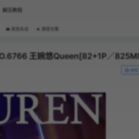
解压教程
💼 其他名站
🔥 微密合集
 NO.6766 王婉悠Queen[82+1P／825M
前往