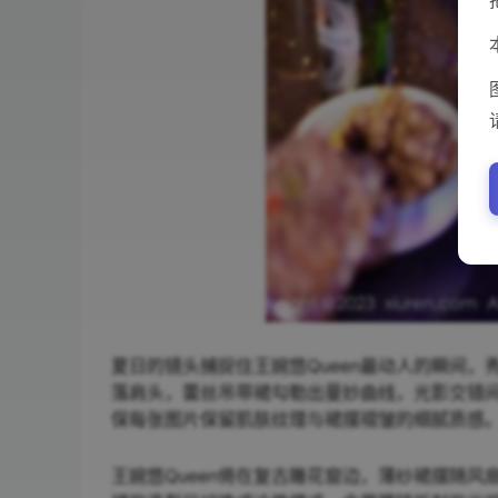
夏日的镜头捕捉住王婉悠Queen最动人的瞬间
落肩头，蕾丝吊带裙勾勒出曼妙曲线，光影交错间
保每张图片保留肌肤纹理与裙摆褶皱的细腻质感
王婉悠Queen倚在复古雕花窗边，薄纱裙摆随