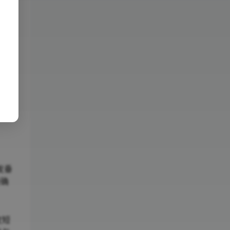
发垂
量确
皮短