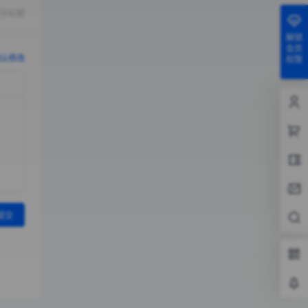
示标题
解锁
会员
认修改
权限
提交