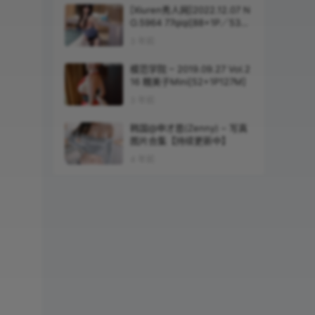
[Xiuren秀人网]2022.12.07 N
O.5964 77qiqi[88+1P／533
MB]
3 年前
模范学院 – 2019.09.27 Vol.2
16 糯美子Mini[52+1P127M]
3 年前
韩国@申才恩(Zenny) – 写真
图片合集【持续更新中】
4 年前