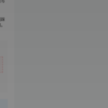
丝与
而踩
感。