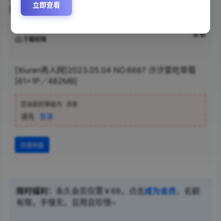
立即查看
形象深入人心。美图连连看爽翻天。
查看
下载权限
[Xiuren秀人网]2023.05.04 NO.6667 汐汐爱吃草莓
[61+1P／482MB]
您当前的等级为
游客
请先
登录
百度网盘
限时福利：
永久会员仅需￥68，点击
成为会员
，名额
有限，手慢无，且用且珍惜~