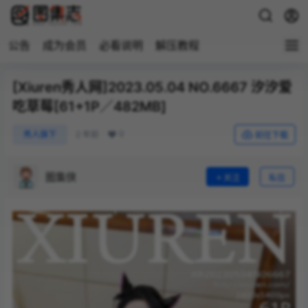
公告
成为会员
必看说明
解压教程
[Xiuren秀人网]2023.05.04 NO.6667 汐汐爱
吃草莓[61+1P／482MB]
0
秀人旗下
2 年前
前往下载
图集侠
关注
私信