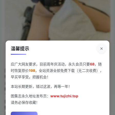
×
温馨提示
应广大网友要求，目前周年庆活动，永久会员只要
68
，随
《[Xiuren秀人网]2023.05.04 NO.6667 汐汐爱吃草莓
[61+1P／482MB]》新鲜出炉。模特汐汐爱吃草莓主题超
时恢复原价
198
，全站资源全部免费下载（无二次收费），
吸睛。秀人网精心打造。61张高清写真加封面。草莓元素
早买早享受。把握机会！
点缀画面。汐汐甜美笑容治愈人心。画面色彩鲜艳。细节
本站长期更新，错过这波，再等一年！
精致到爆。文件大小482MB下载超方便。每一张都美翻
了。秀人网粉丝必收。汐汐爱吃草莓系列火爆全网。视觉
图集志永久地址发布页：
www.tujizhi.top
盛宴不容错过。赶紧点击收藏。秀人网品质保证。汐汐的
请务必保存收藏！
魅力无法抵挡。高清画质展现完美瞬间。草莓主题趣味十
足。下载即刻拥有。秀人网带来惊喜连连。汐汐爱吃草莓