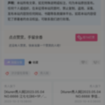
声明：
本站所有文章，如无特殊说明或标注，均为本站原创发布。
任何个人或组织，在未征得本站同意时，禁止复制、盗用、采集、
发布本站内容到任何网站、书籍等各类媒体平台。如若本站内容侵
犯了原著者的合法权益，可联系我们进行处理。
点点赞赏，手留余香
给TA打赏
还没有人赞赏，快来当第一个赞赏的人吧！
0
0
海报分享
收藏
汐汐爱吃草莓
秀人网
秀人旗下
秀人旗下
[Xiuren秀人网]2023.05.04
[Xiuren秀人网]2023.05.04
NO.6666 江七七[86+1P／
NO.6668 李佳芮
858MB]
Cherie[65+1P／571MB]
2023-10-3 15:38:00
2023-10-4 0:36:00