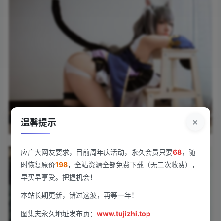
×
温馨提示
应广大网友要求，目前周年庆活动，永久会员只要
68
，随
时恢复原价
198
，全站资源全部免费下载（无二次收费），
早买早享受。把握机会！
本站长期更新，错过这波，再等一年！
图集志永久地址发布页：
www.tujizhi.top