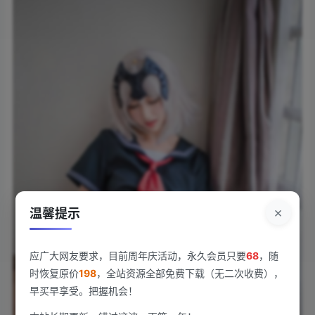
×
温馨提示
应广大网友要求，目前周年庆活动，永久会员只要
68
，随
时恢复原价
198
，全站资源全部免费下载（无二次收费），
早买早享受。把握机会！