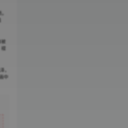
质。
线
像被
，褶
光泽，
画中