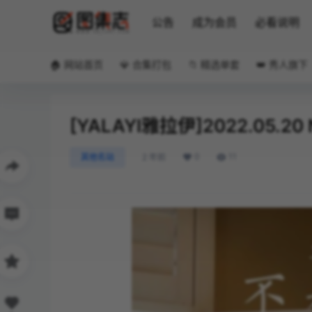
公告
成为会员
必看说明
🏠 网站首页
💎 合集打包
📁 精选单套
👑 秀人旗下
[YALAYI雅拉伊]2022.05.2
0
11
其他名站
2 年前