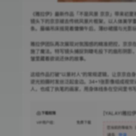
《雅拉伊》最新作品「不是风景 京京」带来初夏视
镜头下的京京褪去传统风景片框架，以人体美学
条。藤编吊床摇晃着慵懒午后，薄纱裙摆与光影
雅拉伊团队再次展现对氛围感的精准把控，京京
施了魔法。特写镜头捕捉到睫毛投下的扇形阴影
皱里藏着欲说还休的故事。
这组作品打破"以景衬人"的常规逻辑，让京京自
逆光拍摄时发丝泛起金边。34+1张影像组成视觉
人，也成了执笔的画家，用身体线条在空间里书
[YALAYI雅拉伊
下载权限
VIP用户组：
免费下载
您当前的等级为
请先
登录