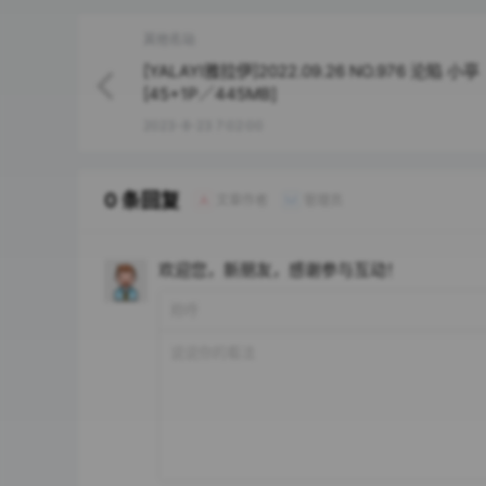
其他名站
[YALAYI雅拉伊]2022.09.26 NO.976 沦陷 小亭
[45+1P／445MB]
2023-8-23 7:02:00
0 条回复
文章作者
管理员
A
M
欢迎您，新朋友，感谢参与互动！