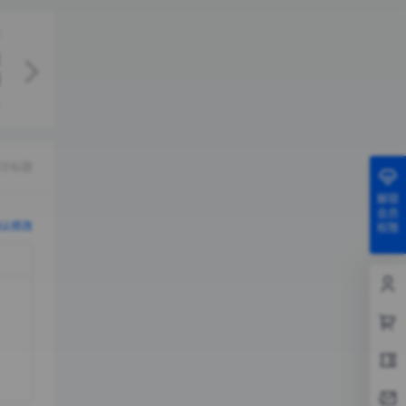
示标题
解锁
会员
认修改
权限