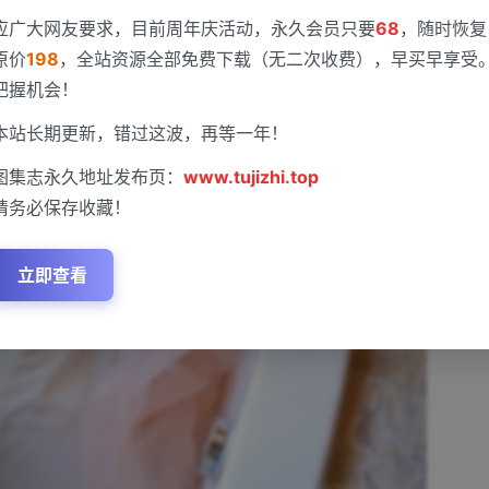
应广大网友要求，目前周年庆活动，永久会员只要
68
，随时恢复
原价
198
，全站资源全部免费下载（无二次收费），早买早享受
把握机会！
本站长期更新，错过这波，再等一年！
图集志永久地址发布页：
www.tujizhi.top
请务必保存收藏！
立即查看