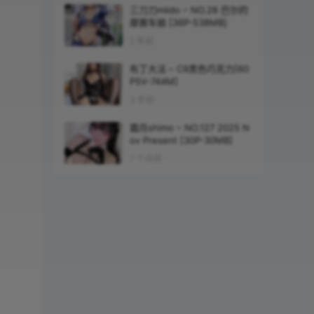
三刀刀miido – NO.28 巴尔的
摩赛车娘 [36P-538MB]
2 年前
布丁大法 – C9黑色巧克力[60
P5V-744M]
3 年前
霜月shimo – NO.127 2025 N
ov Present [30P-30MB]
7 个月前