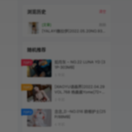
浏览历史
清空
[文章]
刚刚
[YALAYI雅拉伊]2022.05.20NO.934
不是风景京京[34+1P／381MB]
随机推荐
如月灰 – NO.22 LUNA YD [3
TOP1
1P-303MB]
3 年前
[XIAOYU语画界]2022.04.29
TOP2
VOL.768 杨晨晨Yome[72+1P
／575MB]
3 年前
念念_D –NO.016 欧根护士[25
TOP3
P/88MB]
4 年前