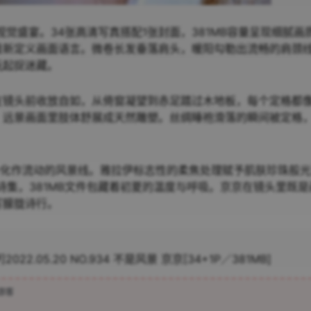
觉盛宴。34张高清写真搭配1张封面，381MB容量呈现细腻画
重新定义画面语言。微卷长发垂落肩头，暖阳勾勒出流畅的肩颈
玩起捉迷藏。
在镜头前收放自如，从倚窗凝望到赤足踏过木地板，每个定格都
，远景画面里肢体舒展成天然雕塑。丝绸睡袍滑落的瞬间被定格
身化作流动的风景线。雅拉伊标志性的柔焦处理赋予肌肤珍珠般
诗集，381MB文件包藏着初夏的温度与呼吸。京京在镜头里既是
写朦胧诗行。
]2022.05.20 NO.934 不是风景 京京[34+1P／381MB]
游客