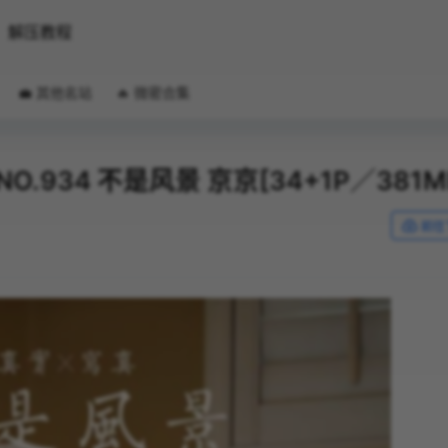
解压教程
💼 其他名站
🔥 微密合集
0 NO.934 不是风景 京京[34+1P／381M
前往