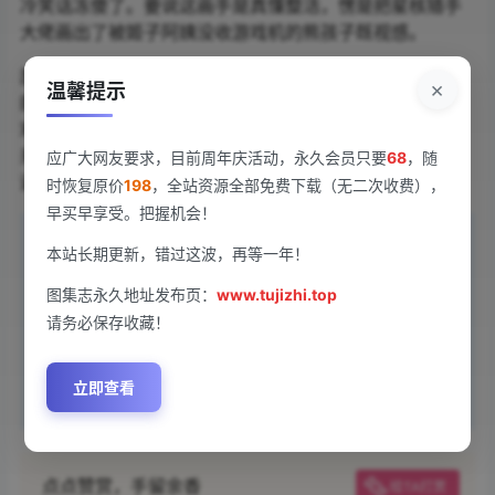
冷笑话冻傻了。要说这画手是真懂整活，愣是把星核猎手
大佬画出了被姬子阿姨没收游戏机的熊孩子既视感。
乱成鸡窝的头发配上生无可恋的表情，这哪还是穿梭星海
×
温馨提示
的狠角色啊？双手耷拉在两边完全摆烂的状态，简直和游
戏里那个抬手就放数据风暴的银狼判若两人。不过话说回
来，这种高冷人设崩塌的沙雕图，倒是让《崩坏:星穹铁
应广大网友要求，目前周年庆活动，永久会员只要
68
，随
道》玩家发现了角色不为人知的"颜艺天赋"呢！
时恢复原价
198
，全站资源全部免费下载（无二次收费），
早买早享受。把握机会！
限时福利：
永久会员仅需￥68，点击
成为会员
，名额
本站长期更新，错过这波，再等一年！
有限，手慢无，且用且珍惜~
图集志永久地址发布页：
www.tujizhi.top
请务必保存收藏！
声明：
本站所有文章，如无特殊说明或标注，均为本站原创发布。
任何个人或组织，在未征得本站同意时，禁止复制、盗用、采集、
发布本站内容到任何网站、书籍等各类媒体平台。如若本站内容侵
立即查看
犯了原著者的合法权益，可联系我们进行处理。
点点赞赏，手留余香
给TA打赏