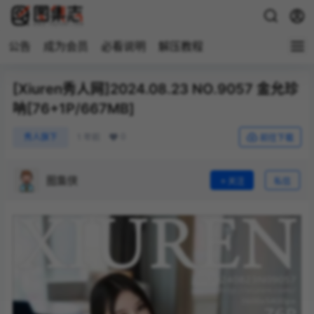
公告
成为会员
必看说明
解压教程
[Xiuren秀人网]2024.08.23 NO.9057 金允珍
呐[76+1P/667MB]
0
秀人旗下
1 年前
前往下载
图集侠
关注
私信