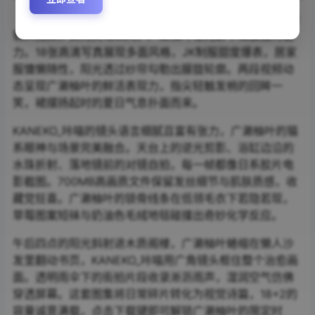
《KANEKO_咔喵 – NO.26 广濑柚叶 [18P2V-700MB]》用
镜头捕捉少女的灵动瞬间，广濑柚叶在光影中绽放独特魅
力。18张高清写真展现多面风格，JK制服甜度爆表，居家
服慵懒随性，阳光透过纱帘勾勒出朦胧轮廓。两段视频动
态呈现广濑柚叶的鲜活表现力，指尖轻触发梢的回眸一
笑，裙摆扬起时的夏日气息扑面而来。
KANEKO_咔喵的镜头语言细腻且富有张力，广濑柚叶的猫
系眼神与场景完美融合。天台上的逆光剪影、浴缸边沿的
水珠折射、落地镜前的对镜自拍，每一帧都像日系胶片电
影截图。700MB高画质文件保留发丝细节与肌肤质感，收
藏党狂喜。广濑柚叶的锁骨线条在低领毛衣下若隐若现，
草莓图案短袜与奶油色毛绒地毯碰撞出奇妙化学反应。
午后四点的阳光斜射进木质阁楼，广濑柚叶蜷缩在懒人沙
发里翻动书页，KANEKO_咔喵用广角镜头框住整个治愈画
面。透明雨伞下的街拍片段收录淅沥雨声，湿润空气仿佛
穿透屏幕。这套图集将日常碎片转化为视觉诗篇，18+2的
容量诚意满载，点击下载键即可解锁广濑柚叶的限定时