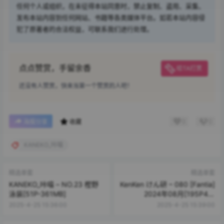
任何个人或组织，在未征得本站同意时，禁止复制、盗用、采集、
发布本站内容到任何网站、书籍等各类媒体平台。如若本站内容侵
犯了原著者的合法权益，可联系我们进行处理。
点点赞赏，手留余香
给TA打赏
还没有人赞赏，快来当第一个赞赏的人吧！
0
0
海报分享
收藏
KANEKO_咔喵
精选单套
精选单套
KANEKO_咔喵 – NO.23 樫野
KenKen けん研 – 080 [Fantia]
泳装[51P-361MB]
2024年08月[195P4V-
1.44GB]
2025-4-25 15:36:00
2025-4-25 15:39:00