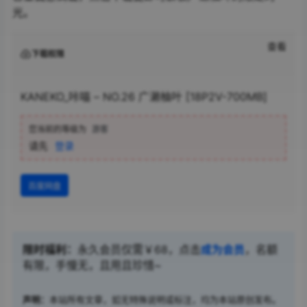
光。
查看
下载权限
KANEKO_咔喵 – NO.26 广濑柚叶 [18P2V-700MB]
您当前的等级为
游客
请先
登录
百度网盘
限时福利：
永久会员仅需￥68，点击
成为会员
，名额
有限，手慢无，且用且珍惜~
声明：
本站所有文章，如无特殊说明或标注，均为本站原创发布。