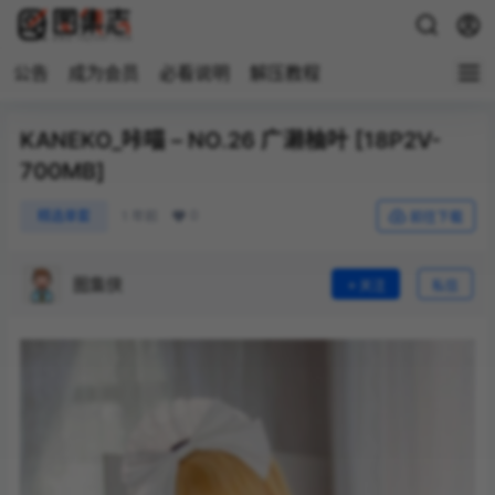
公告
成为会员
必看说明
解压教程
KANEKO_咔喵 – NO.26 广濑柚叶 [18P2V-
700MB]
0
精选单套
1 年前
前往下载
图集侠
关注
私信