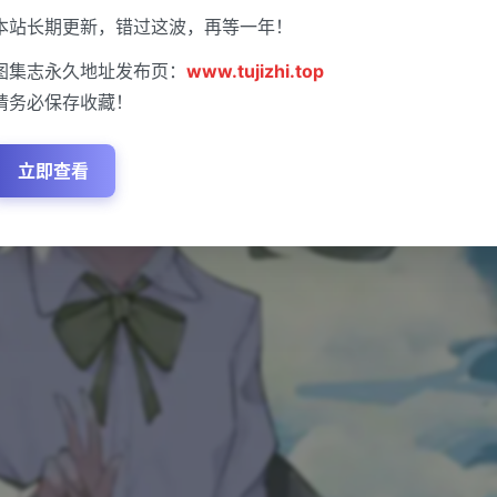
本站长期更新，错过这波，再等一年！
图集志永久地址发布页：
www.tujizhi.top
请务必保存收藏！
立即查看