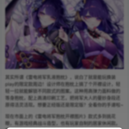
其实所谓《雷电将军乳液抱枕》，说白了就是能玩换装
play的限定款周边！设计师在抱枕上搞了个开襟设计，轻
轻一拉就能解锁不同款式的图案。这种用高弹力面料做的
等身抱枕，配上高清印刷工艺，把将军大人的曼妙身段还
原得活灵活现。想要正经版还是限定版？全看你的手速啦~
现在市面上的《雷电将军抱枕开襟图片》款式多到挑花
眼，有游戏经典战斗造型，也有玩家自制的居家休闲款。