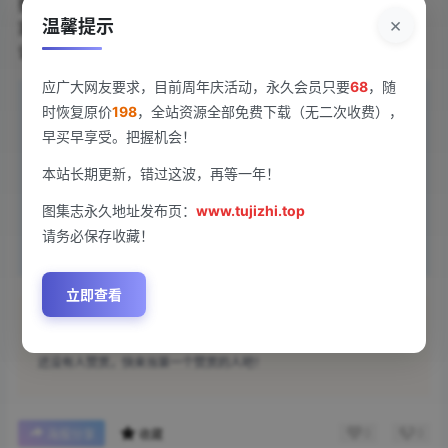
据说还有能根据温度变图案的黑科技版本，这届二次元玩
×
温馨提示
家的脑洞真是突破天际！不过要提醒大家，入手这类周边
记得认准正版授权哦~
应广大网友要求，目前周年庆活动，永久会员只要
68
，随
限时福利：
永久会员仅需￥68，点击
成为会员
，名额
时恢复原价
198
，全站资源全部免费下载（无二次收费），
有限，手慢无，且用且珍惜~
早买早享受。把握机会！
本站长期更新，错过这波，再等一年！
声明：
本站所有文章，如无特殊说明或标注，均为本站原创发布。
任何个人或组织，在未征得本站同意时，禁止复制、盗用、采集、
图集志永久地址发布页：
www.tujizhi.top
发布本站内容到任何网站、书籍等各类媒体平台。如若本站内容侵
请务必保存收藏！
犯了原著者的合法权益，可联系我们进行处理。
立即查看
点点赞赏，手留余香
给TA打赏
还没有人赞赏，快来当第一个赞赏的人吧！
0
0
海报分享
收藏