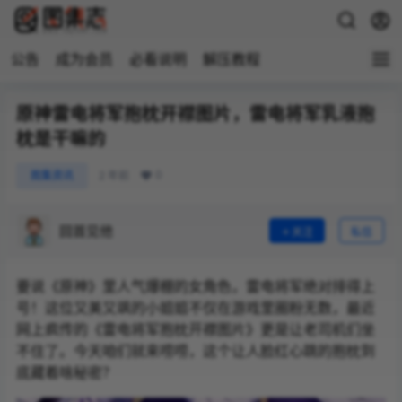
公告
成为会员
必看说明
解压教程
原神雷电将军抱枕开襟图片，雷电将军乳液抱
枕是干嘛的
0
图集资讯
2 年前
回首见他
关注
私信
要说《原神》里人气爆棚的女角色，雷电将军绝对排得上
号！这位又美又飒的小姐姐不仅在游戏里圈粉无数，最近
网上疯传的《雷电将军抱枕开襟图片》更是让老司机们坐
不住了。今天咱们就来唠唠，这个让人脸红心跳的抱枕到
底藏着啥秘密？