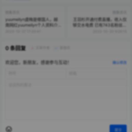
图集资讯
图集资讯
yuumeilyn虞梅是哪国人，越
王羽杉开通付费直播，收入仅
南网红yuumeilyn个人资料介
够交水电费 已有743名粉丝加
绍
入
2023-10-27 17:20:41
2023-10-30 9:26:15
0 条回复
文章作者
管理员
A
M
欢迎您，新朋友，感谢参与互动！
确认修改
提交