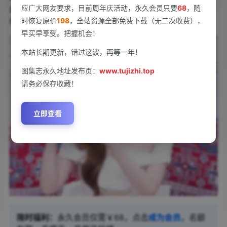
应广大网友要求，目前周年庆活动，永久会员只要
68
，随
白甜角色，估计能圈回不少路人粉。毕竟观众现在口味叼
得很，没点新鲜花样真留不住人。
时恢复原价
198
，全站资源全部免费下载（无二次收费），
早买早享受。把握机会！
本站长期更新，错过这波，再等一年！
图集志永久地址发布页：
www.tujizhi.top
请务必保存收藏！
立即查看
限时福利：
永久会员仅需￥68，点击
成为会员
，名额