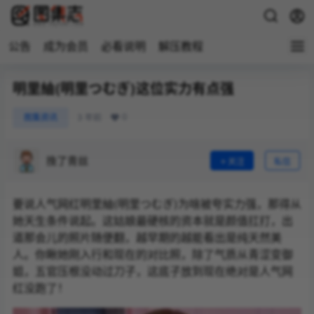
公告
成为会员
必看说明
解压教程
明里紬(明里つむぎ)这位实力有点强
0
图集资讯
3 年前
挽了青丝
关注
私信
要说人气网红明里紬(明里つむぎ)为啥被夸实力强，那得从
她天生条件说起。这姑娘最硬核的资本就是颜值扛打，出
道那会儿的照片随便翻，越早期的越能看出是纯天然美
人。你瞅她刚入行和现在的对比照，除了气质从青涩变御
姐，五官压根没动过刀子，这底子放到现在绝对是人气网
红没跑了！