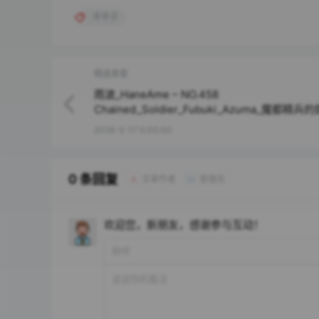
半半子
精选单套
雨波_HaneAme – NO.458
Chained_Soldier_Fubuki_Azuma_魔都精兵
東_風舞希 [41P4V-418MB]
2026-5-17 0:00:00
0 条回复
文章作者
管理员
A
M
欢迎您，新朋友，感谢参与互动！