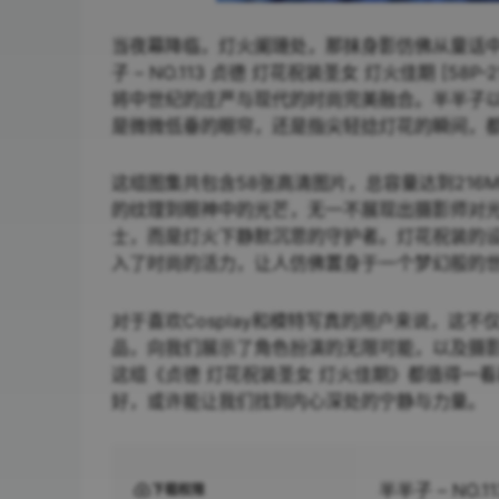
当夜幕降临，灯火阑珊处，那抹身影仿佛从童话
子 – NO.113 贞德 灯花祝装圣女 灯火佳期 
将中世纪的庄严与现代的时尚完美融合。半半子以
是微微低垂的眼帘，还是指尖轻捻灯花的瞬间，
这组图集共包含58张高清图片，总容量达到21
的纹理到眼神中的光芒，无一不展现出摄影师对
士，而是灯火下静默沉思的守护者。灯花祝装的
入了时尚的活力，让人仿佛置身于一个梦幻般的
对于喜欢Cosplay和模特写真的用户来说，这
品，向我们展示了角色扮演的无限可能，以及摄
这组《贞德 灯花祝装圣女 灯火佳期》都值得一
好，或许能让我们找到内心深处的宁静与力量。
半半子 – NO.
下载权限