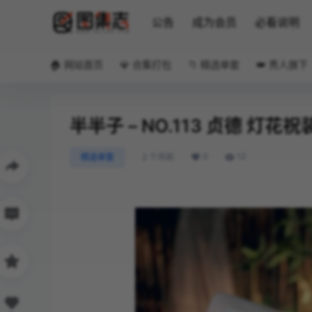
公告
成为会员
必看说明
🏠 网站首页
💎 合集打包
📁 精选单套
👑 秀人旗下
半半子 – NO.113 贞德 灯花祝
0
12
精选单套
2 个月前