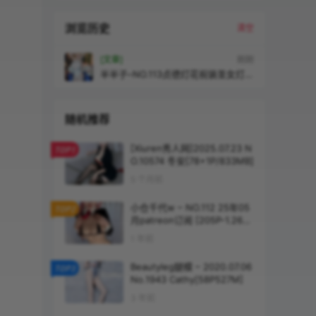
浏览历史
清空
[文章]
刚刚
半半子–NO.113贞德灯花祝装圣女灯火
佳期[58P-216MB]
随机推荐
[Xiuren秀人网]2025.07.23 N
TOP1
O.10574 冬安[78+1P/833MB]
5 个月前
小仓千代w – NO.112 25年05
TOP2
月patreon订阅 [205P-1.26G
B]
1 年前
Beautyleg腿模 – 2020.07.06
TOP3
No.1943 Cathy[58P527M]
3 年前