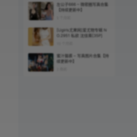
左公子666 – 微密圈写真合集
【持续更新中】
5 个月前
[Ugirls尤果网]爱尤物专辑 N
O.2951 私欲 沈佳熹[35P]
10 个月前
蜜汁猫裘 – 写真图片合集【持
续更新中】
2 周前