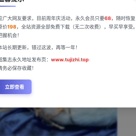
应广大网友要求，目前周年庆活动，永久会员只要
68
，随时恢复
原价
198
，全站资源全部免费下载（无二次收费），早买早享受
把握机会！
本站长期更新，错过这波，再等一年！
图集志永久地址发布页：
www.tujizhi.top
请务必保存收藏！
立即查看