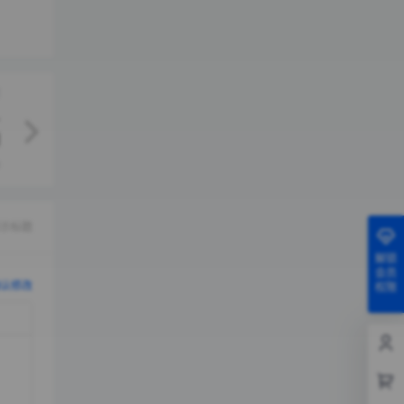
示标题
解锁
会员
认修改
权限