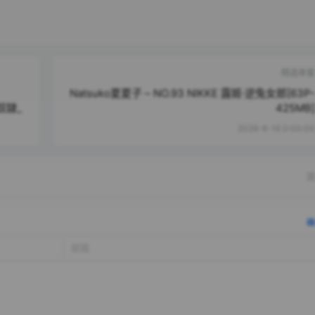
精选单套
Natsuko夏夏子 – NO.93 NIKKE 露姬·逆兔女郎[63P-
的奴隸_
425MB]
2026-6-16 0:00:00
提
确