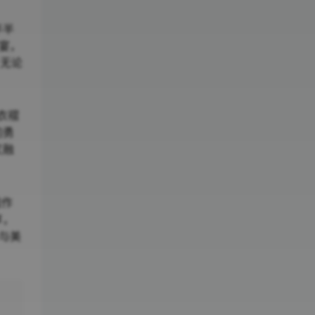
半半
盛宴，
，无论
衣褶
的勇
又融
组作
享，
与美