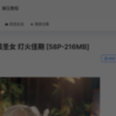
解压教程
💼 其他名站
🔥 微密合集
装圣女 灯火佳期 [58P-216MB]
前往