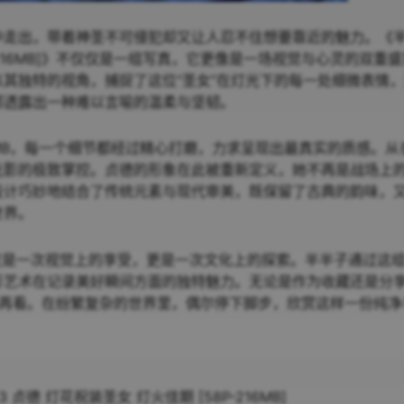
中走出，带着神圣不可侵犯却又让人忍不住想要靠近的魅力。《
[58P-216MB]》不仅仅是一组写真，它更像是一场视觉与心灵的双重
其独特的视角，捕捉了这位“圣女”在灯光下的每一处细微表情
都透露出一种难以言喻的温柔与坚韧。
6MB，每一个细节都经过精心打磨，力求呈现出最真实的质感。从
光影的极致掌控。贞德的形象在此被重新定义，她不再是战场上
设计巧妙地结合了传统元素与现代审美，既保留了古典的韵味，
世界。
不仅是一次视觉上的享受，更是一次文化上的探索。半半子通过这
影艺术在记录美好瞬间方面的独特魅力。无论是作为收藏还是分
看再看。在纷繁复杂的世界里，偶尔停下脚步，欣赏这样一份纯净
113 贞德 灯花祝装圣女 灯火佳期 [58P-216MB]