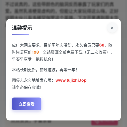
不过说真的，这些带颜色的脑洞反而暴露了玩家们的真
爱。虽然乳液梗是虚构的，但能让大家玩得这么嗨，正好
说明大伙儿有多稀罕伽罗这个英雄。下次开黑遇到用太华
皮肤的队友，记得喊句"给大佬递奶茶"准没错！
×
温馨提示
（温馨提示：游戏虽好玩，玩梗要适度，咱们还是要专注
《王者荣耀》的战术配合和操作细节哦~）
应广大网友要求，目前周年庆活动，永久会员只要
68
，随
时恢复原价
198
，全站资源全部免费下载（无二次收费），
限时福利：
永久会员仅需￥68，点击
成为会员
，名额
早买早享受。把握机会！
有限，手慢无，且用且珍惜~
本站长期更新，错过这波，再等一年！
声明：
本站所有文章，如无特殊说明或标注，均为本站原创发布。
图集志永久地址发布页：
www.tujizhi.top
任何个人或组织，在未征得本站同意时，禁止复制、盗用、采集、
请务必保存收藏！
发布本站内容到任何网站、书籍等各类媒体平台。如若本站内容侵
犯了原著者的合法权益，可联系我们进行处理。
立即查看
点点赞赏，手留余香
给TA打赏