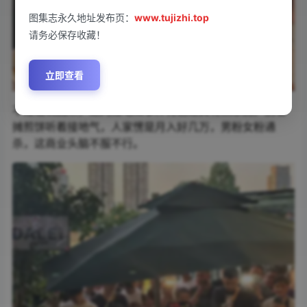
图集志永久地址发布页：
www.tujizhi.top
请务必保存收藏！
立即查看
不过话说回来，这网红吃瓜事件背后还真有点东西。别看
摊煎饼听着接地气，人家愣是月入好几万，男粉女粉通
杀，这商业头脑不服不行。