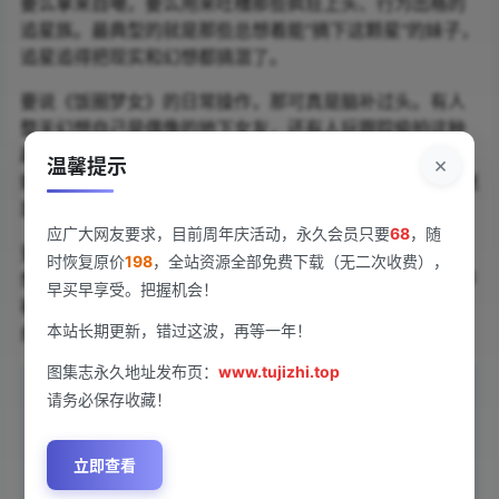
要么拿来自嘲，要么用来吐槽那些疯狂上头、行为出格的
追星族。最典型的就是那些总想着能"摘下这颗星"的妹子，
追星追得把现实和幻想都搞混了。
要说《饭圈梦女》的日常操作，那可真是脑补过头。有人
整天幻想自己是偶像的地下女友，还有人玩跟踪偷拍这种
越界行为。虽说和人人反感的私生饭不太一样，但这些姑
×
温馨提示
娘动不动就脑补和偶像的"小剧场"，确实容易招来路人的迷
惑眼神。
应广大网友要求，目前周年庆活动，永久会员只要
68
，随
更扎心的是，这种过度YY还可能引发"爱豆反噬"。本来是
时恢复原价
198
，全站资源全部免费下载（无二次收费），
想给偶像打call，结果因为自己太疯魔，反倒害得偶像风评
早买早享受。把握机会！
被害。现在《饭圈》里专门用这个词来形容这种偶像被粉
本站长期更新，错过这波，再等一年！
丝拖累的尴尬局面，真算得上是追星界的黑色幽默了。
图集志永久地址发布页：
www.tujizhi.top
限时福利：
永久会员仅需￥68，点击
成为会员
，名额
请务必保存收藏！
有限，手慢无，且用且珍惜~
立即查看
声明：
本站所有文章，如无特殊说明或标注，均为本站原创发布。