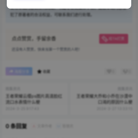
任何个人或组织，在未征得本站同意时，禁止复制、盗用、采集、
发布本站内容到任何网站、书籍等各类媒体平台。如若本站内容侵
犯了原著者的合法权益，可联系我们进行处理。
点点赞赏，手留余香
给TA打赏
还没有人赞赏，快来当第一个赞赏的人吧！
0
0
海报分享
收藏
图集资讯
图集资讯
王者荣耀云缨ps图片高清脸红
王者荣耀大乔和小乔在沙漠中
流口水表情什么梗
口渴的原因什么梗
2024-3-25 9:17:43
2024-3-27 13:33:15
0 条回复
文章作者
管理员
A
M