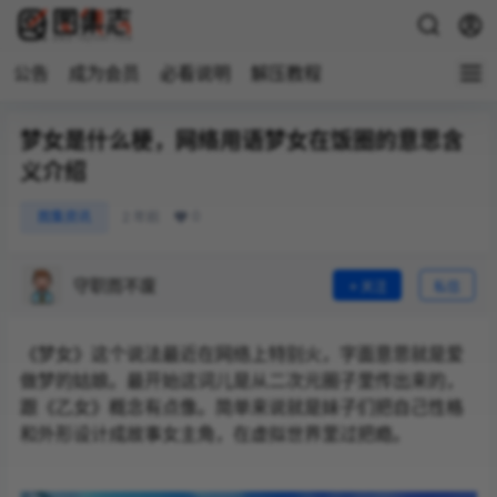
公告
成为会员
必看说明
解压教程
梦女是什么梗，网络用语梦女在饭圈的意思含
义介绍
0
图集资讯
2 年前
守职而不废
关注
私信
《梦女》这个说法最近在网络上特别火，字面意思就是爱
做梦的姑娘。最开始这词儿是从二次元圈子里传出来的，
跟《乙女》概念有点像。简单来说就是妹子们把自己性格
和外形设计成故事女主角，在虚拟世界里过把瘾。