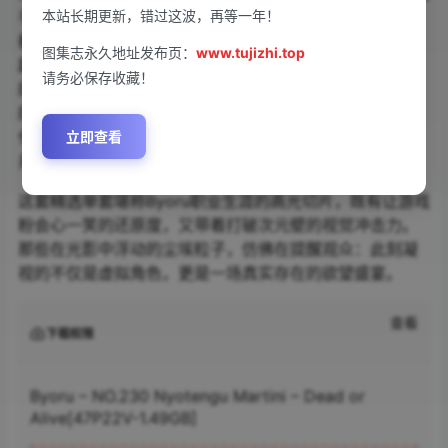
本站长期更新，错过这波，再等一年！
手持折扇的挑衅姿态，还是倚靠吧台时慵懒勾人的回眸，
都精准踩中角色设定与个人风格的平衡点。服装细节经得
图集志永久地址发布页：
www.tujizhi.top
起放大：刺绣腰封的纹理、漆皮高跟鞋的光泽、头饰垂落
请务必保存收藏！
的流苏走向，高清画质下连发丝反光都清晰可见。1.49GB
的超大容量包藏着视觉彩蛋，三套造型从传统东瀛风到现
代夜店装的切换毫无违和，背景里破碎的灯笼与霓虹灯管
立即查看
并置，暗示着角色双重身份的秘密。
这套精选单套堪称Byoru职业生涯的高光切片，既有让游戏
粉会心一笑的还原度，又带着打破次元壁的视觉冲击力。
那些在光影中浮动的尘埃粒子，仿佛在提醒观众：此刻凝
视的不仅是虚拟角色，更是一场真实存在的欲望盛宴。
查看
下载权限
Byoru – NO.230 Nyotengu Martini – Dead or
Alive[47P22V-1.49GB]