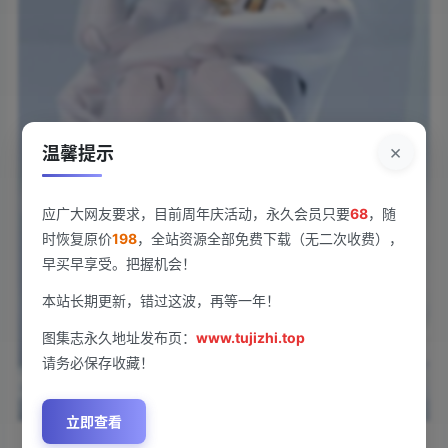
×
温馨提示
应广大网友要求，目前周年庆活动，永久会员只要
68
，随
时恢复原价
198
，全站资源全部免费下载（无二次收费），
早买早享受。把握机会！
本站长期更新，错过这波，再等一年！
图集志永久地址发布页：
www.tujizhi.top
请务必保存收藏！
立即查看