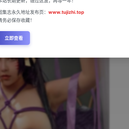
本站长期更新，错过这波，再等一年！
图集志永久地址发布页：
www.tujizhi.top
请务必保存收藏！
立即查看