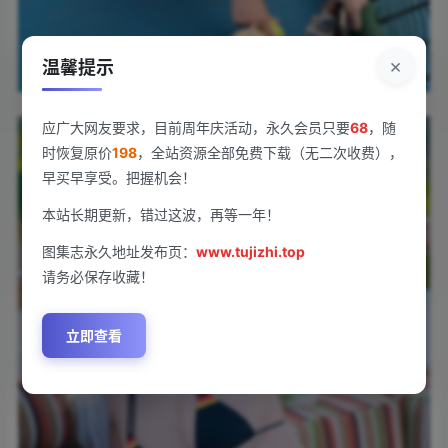
×
温馨提示
应广大网友要求，目前周年庆活动，永久会员只要
68
，随
时恢复原价
198
，全站资源全部免费下载（无二次收费），
早买早享受。把握机会！
本站长期更新，错过这波，再等一年！
图集志永久地址发布页：
www.tujizhi.top
请务必保存收藏！
立即查看