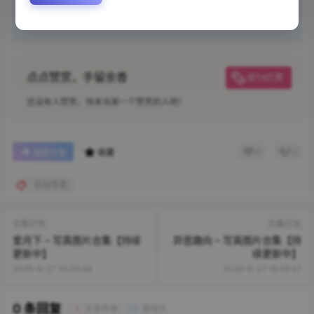
发布本站内容到任何网站、书籍等各类媒体平台。如若本站内容侵
犯了原著者的合法权益，可联系我们进行处理。
点点赞赏，手留余香
给TA打赏
还没有人赞赏，快来当第一个赞赏的人吧！
0
0
海报分享
收藏
名站写真
合集打包
合集打包
爱月下 – 写真图片合集【持续
异思趣向 – 写真图片合集【持
更新中】
续更新中】
2026-6-27 16:25:46
2026-6-27 16:26:31
0 条回复
文章作者
管理员
A
M