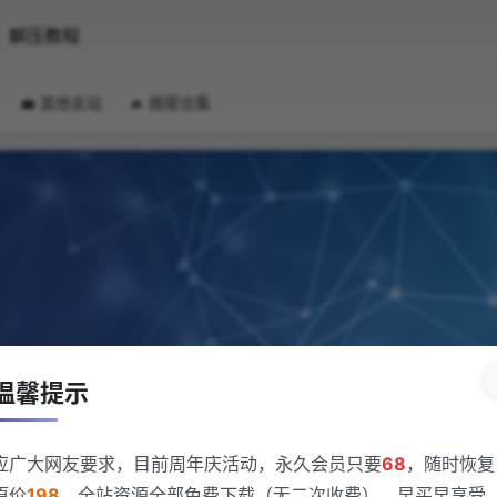
解压教程
💼 其他名站
🔥 微密合集
温馨提示
应广大网友要求，目前周年庆活动，永久会员只要
68
，随时恢复
原价
198
，全站资源全部免费下载（无二次收费），早买早享受