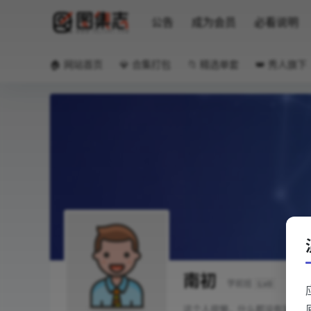
公告
成为会员
必看说明
🏠 网站首页
💎 合集打包
📁 精选单套
👑 秀人旗下
南初
学前班
Lv0
这个人很懒，什么都没有留下！