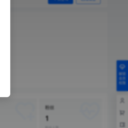
。
解锁
会员
权限
粉丝
1
粉丝人数