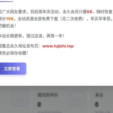
应广大网友要求，目前周年庆活动，永久会员只要
68
，随时恢复
梦烟岚
原价
198
，全站资源全部免费下载（无二次收费），早买早享受
把握机会！
驻本站
434
天
本站长期更新，错过这波，再等一年！
女
图集志永久地址发布页：
www.tujizhi.top
请务必保存收藏！
p://www.tujizhi.com
立即查看
有描述
提交的评论
关注
0
0
在本站提交的评论
关注的人数