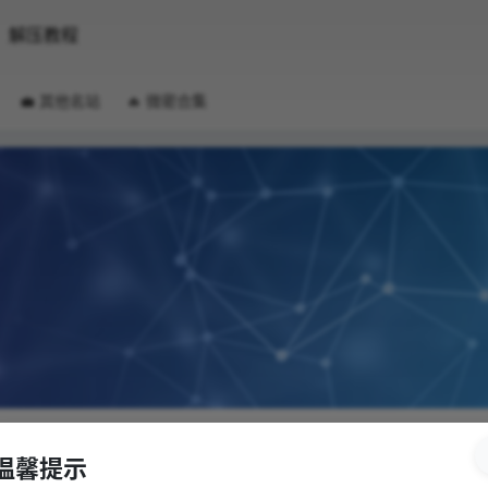
解压教程
💼 其他名站
🔥 微密合集
温馨提示