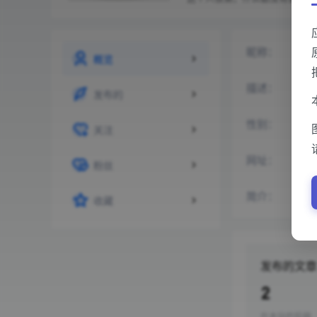
紫
昵称：
概览
入
描述：
发布的
性别：
关注
htt
网址：
粉丝
没
简介：
收藏
发布的文章
2
在本站的投稿