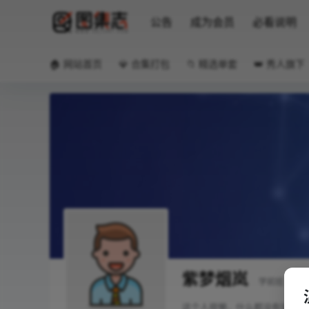
公告
成为会员
必看说明
🏠 网站首页
💎 合集打包
📁 精选单套
👑 秀人旗下
紫梦烟岚
学前班
Lv0
这个人很懒，什么都没有留下！